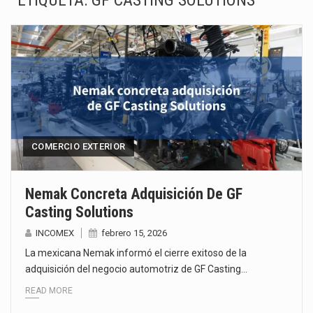
ETIQUETA:
GF CASTING SOLUTIONS
La Coalition for a Prosperous America (CPA) solicitó al gobierno de Estados Unidos mantener e…
Solo el 17.8 % de las empresas en México se considera totalmente preparada para la…
Ante la suspensión temporal de las inspecciones sanitarias del Departamento de Agricultura de Estados Unidos…
Los créditos fiscales determinados a empresas IMMEX rara vez nacen de una interpretación equivocada de…
La industria automotriz mexicana concentra más de la mitad de las quejas bajo el Mecanismo…
COMERCIO EXTERIOR
La inversión fija bruta en México registró un aumento de 1.1% interanual en mayo de…
Nemak Concreta Adquisición De GF
Casting Solutions
El gobierno de Estados Unidos anunciará un arancel del 15 % sobre los productos fabricados…
INCOMEX
febrero 15, 2026
El Departamento de Agricultura de Estados Unidos (USDA) suspendió el 5 de agosto de 2026…
La mexicana Nemak informó el cierre exitoso de la
adquisición del negocio automotriz de GF Casting…
READ MORE