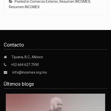
Posted in
Comercio Exterior
,
Resumen INCOMEX
,
Resumen INCOMEX
Contacto
Tijuana, B.C., México
+52 664 627 7590
info@incomex.org.mx
Últimos blogs