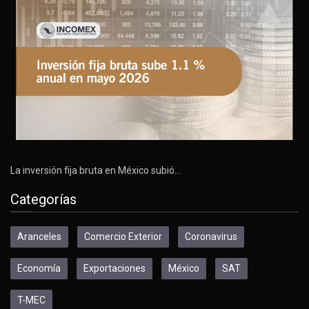
La inversión fija bruta en México subió…
Categorías
Aranceles
Comercio Exterior
Coronavirus
Economía
Exportaciones
México
SAT
T-MEC