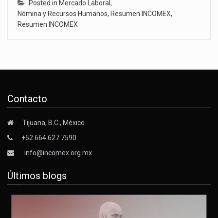
Posted in
Mercado Laboral
,
Nómina y Recursos Humanos
,
Resumen INCOMEX
,
Resumen INCOMEX
Contacto
Tijuana, B.C., México
+52 664 627 7590
info@incomex.org.mx
Últimos blogs