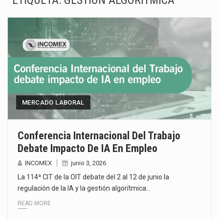
ETIQUETA:
GESTIÓN ALGORÍTMICA
La Coalition for a Prosperous America (CPA) solicitó al gobierno de Estados Unidos mantener e…
Solo el 17.8 % de las empresas en México se considera totalmente preparada para la…
Ante la suspensión temporal de las inspecciones sanitarias del Departamento de Agricultura de Estados Unidos…
Los créditos fiscales determinados a empresas IMMEX rara vez nacen de una interpretación equivocada de…
La industria automotriz mexicana concentra más de la mitad de las quejas bajo el Mecanismo…
MERCADO LABORAL
La inversión fija bruta en México registró un aumento de 1.1% interanual en mayo de…
Conferencia Internacional Del Trabajo
Debate Impacto De IA En Empleo
El gobierno de Estados Unidos anunciará un arancel del 15 % sobre los productos fabricados…
INCOMEX
junio 3, 2026
El Departamento de Agricultura de Estados Unidos (USDA) suspendió el 5 de agosto de 2026…
La 114ª CIT de la OIT debate del 2 al 12 de junio la
regulación de la IA y la gestión algorítmica…
READ MORE