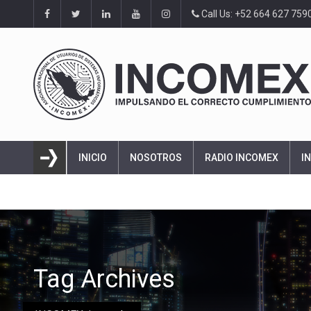
Call Us: +52 664 627 759
INICIO
NOSOTROS
RADIO INCOMEX
I
Tag Archives