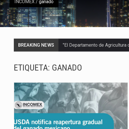
INCOMEX
/
ganado
BREAKING NEWS
"El Departamento de Agricultura
El derecho a la previsibilidad de 
ETIQUETA:
GANADO
La industria manufacturera de e
Las métricas tradicionales de lo
El superávit comercial de Méxic
El Tribunal Federal de Justicia 
El Gobierno de Estados Unidos 