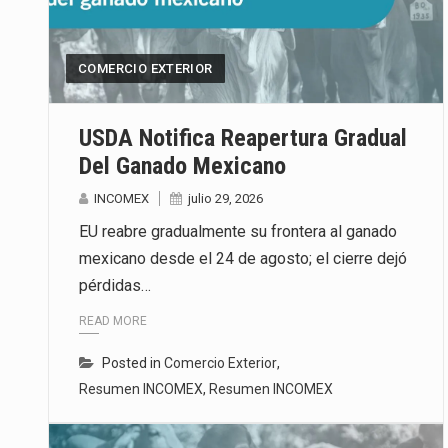
El mercado laboral mexicano mue
COMERCIO EXTERIOR
La Cámara Minera de México (Cam
El secretario de Economía de Mé
USDA Notifica Reapertura Gradual
Del Ganado Mexicano
INCOMEX
julio 29, 2026
EU reabre gradualmente su frontera al ganado
mexicano desde el 24 de agosto; el cierre dejó
pérdidas…
READ MORE
Posted in
Comercio Exterior
,
Resumen INCOMEX
,
Resumen INCOMEX