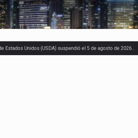
 de Estados Unidos (USDA) suspendió el 5 de agosto de 2026…
los horarios de trabajo en turnos rotativos podría ser…
xportación afiliada a Index en Nuevo León ha alcanzado hasta 10
s parques industriales —absorción, ocupación y metros cuadrado
o con Estados Unidos alcanzó 102,581 millones de dólares (mdd
Administrativa (TFJA), a través de su Segunda Sala Regional en…
ha procesado la devolución de aproximadamente 100,000 millon