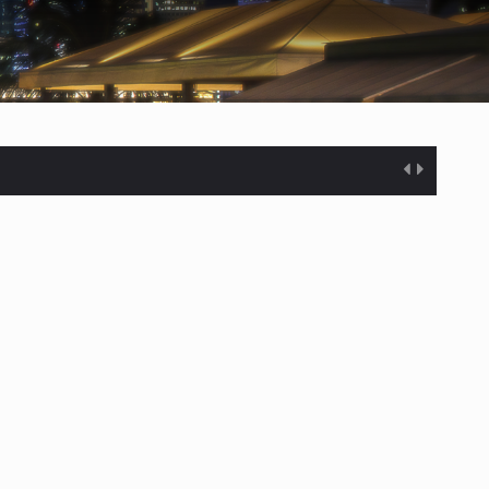
%…
s desarrollados— resultan insuficientes…
) en…
es de dólares…