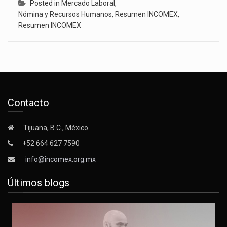
Posted in
Mercado Laboral
,
Nómina y Recursos Humanos
,
Resumen INCOMEX
,
Resumen INCOMEX
Contacto
Tijuana, B.C., México
+52 664 627 7590
info@incomex.org.mx
Últimos blogs