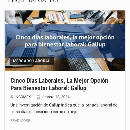
ETIQUETA:
GALLUP
La Coalition for a Prosperous America (CPA) solicitó al gobierno de Estados Unidos mantener e…
Solo el 17.8 % de las empresas en México se considera totalmente preparada para la…
Ante la suspensión temporal de las inspecciones sanitarias del Departamento de Agricultura de Estados Unidos…
Los créditos fiscales determinados a empresas IMMEX rara vez nacen de una interpretación equivocada de…
La industria automotriz mexicana concentra más de la mitad de las quejas bajo el Mecanismo…
MERCADO LABORAL
La inversión fija bruta en México registró un aumento de 1.1% interanual en mayo de…
Cinco Días Laborales, La Mejor Opción
Para Bienestar Laboral: Gallup
El gobierno de Estados Unidos anunciará un arancel del 15 % sobre los productos fabricados…
INCOMEX
febrero 13, 2024
El Departamento de Agricultura de Estados Unidos (USDA) suspendió el 5 de agosto de 2026…
Una investigación de Gallup indica que la jornada laboral de
cinco días se posiciona como el mejor…
READ MORE