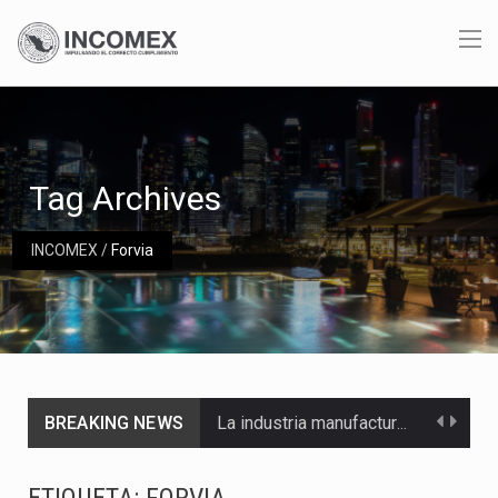
Tag Archives
INCOMEX
/
Forvia
BREAKING NEWS
La industria manufacturera de exportación afiliada a Index en Nuevo León ha alcanzado hasta 10%…
Las métricas tradicionales de los parques industriales —absorción, ocupación y metros cuadrados desarrollados— resultan insuficientes…