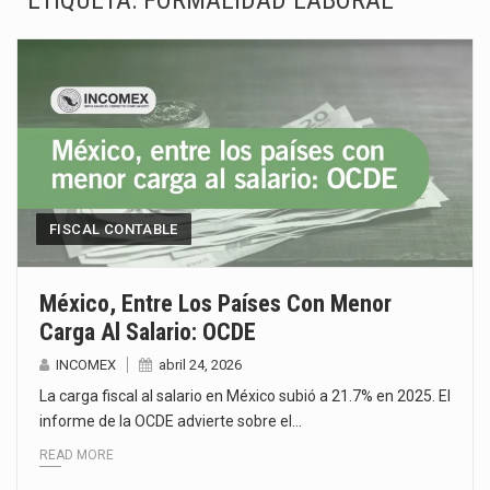
ETIQUETA:
FORMALIDAD LABORAL
La Coalition for a Prosperous America (CPA) solicitó al gobierno de Estados Unidos mantener e…
Solo el 17.8 % de las empresas en México se considera totalmente preparada para la…
Ante la suspensión temporal de las inspecciones sanitarias del Departamento de Agricultura de Estados Unidos…
Los créditos fiscales determinados a empresas IMMEX rara vez nacen de una interpretación equivocada de…
La industria automotriz mexicana concentra más de la mitad de las quejas bajo el Mecanismo…
FISCAL CONTABLE
La inversión fija bruta en México registró un aumento de 1.1% interanual en mayo de…
México, Entre Los Países Con Menor
Carga Al Salario: OCDE
El gobierno de Estados Unidos anunciará un arancel del 15 % sobre los productos fabricados…
INCOMEX
abril 24, 2026
El Departamento de Agricultura de Estados Unidos (USDA) suspendió el 5 de agosto de 2026…
La carga fiscal al salario en México subió a 21.7% en 2025. El
informe de la OCDE advierte sobre el…
READ MORE