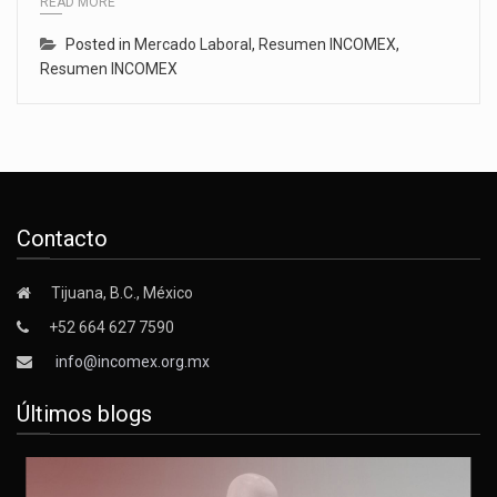
READ MORE
Posted in
Mercado Laboral
,
Resumen INCOMEX
,
Resumen INCOMEX
Contacto
Tijuana, B.C., México
+52 664 627 7590
info@incomex.org.mx
Últimos blogs