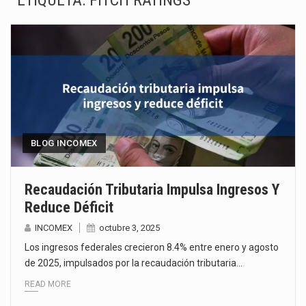
ETIQUETA:
FITCH RATINGS
El superávit comercial de México con Estados Unidos alcanzó 102,581 millones de dólares (mdd) en…
El Tribunal Federal de Justicia Administrativa (TFJA), a través de su Segunda Sala Regional en…
El Gobierno de Estados Unidos ha procesado la devolución de aproximadamente 100,000 millones de dólares…
El mercado laboral mexicano muestra un proceso de precarización sin señales de mejora, según el…
La Cámara Minera de México (Camimex) proyecta una inversión total de 6,402.2 millones de dólares…
BLOG INCOMEX
El secretario de Economía de México, Marcelo Ebrard Casaubon, sostuvo una reunión de trabajo con…
Recaudación Tributaria Impulsa Ingresos Y
Reduce Déficit
La reforma que reduce la jornada laboral a 40 horas semanales omitió precisar su aplicación…
INCOMEX
octubre 3, 2025
El gobierno federal creó mediante decreto la Oficina Presidencial para la Promoción de Inversiones, instancia…
Los ingresos federales crecieron 8.4% entre enero y agosto
de 2025, impulsados por la recaudación tributaria…
READ MORE