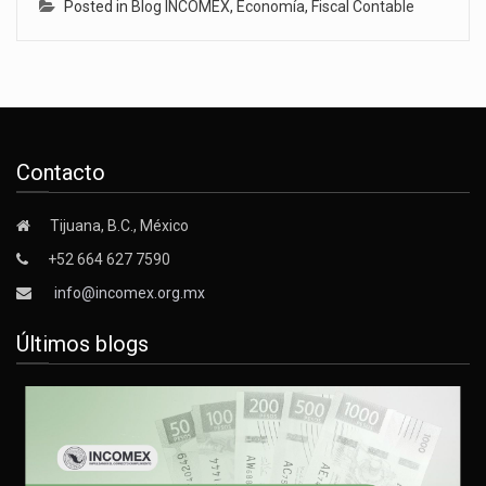
Posted in
Blog INCOMEX
,
Economía
,
Fiscal Contable
Contacto
Tijuana, B.C., México
+52 664 627 7590
info@incomex.org.mx
Últimos blogs