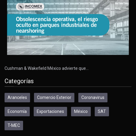
Cushman & Wakefield México advierte que…
Categorías
Aranceles
Comercio Exterior
Coronavirus
Economía
Exportaciones
México
SAT
T-MEC