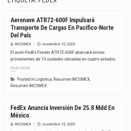
ETIQUETA:
FEDEX
La Coalition for a Prosperous America (CPA) solicitó al gobierno de Estados Unidos mantener e…
Aeronave ATR72-600F Impulsará
Solo el 17.8 % de las empresas en México se considera totalmente preparada para la…
Transporte De Cargas En Pacífico-Norte
Del País
Ante la suspensión temporal de las inspecciones sanitarias del Departamento de Agricultura de Estados Unidos…
INCOMEX
noviembre 10, 2023
Los créditos fiscales determinados a empresas IMMEX rara vez nacen de una interpretación equivocada de…
El avión FedEx Feeder ATR72-600F abarcará envíos
provenientes de 13 ciudades ubicadas en cuatro estados…
La industria automotriz mexicana concentra más de la mitad de las quejas bajo el Mecanismo…
READ MORE
La inversión fija bruta en México registró un aumento de 1.1% interanual en mayo de…
Posted in
Logística
,
Resumen INCOMEX
,
Resumen INCOMEX
El gobierno de Estados Unidos anunciará un arancel del 15 % sobre los productos fabricados…
El Departamento de Agricultura de Estados Unidos (USDA) suspendió el 5 de agosto de 2026…
FedEx Anuncia Inversión De 25.8 Mdd En
México
INCOMEX
noviembre 13, 2020