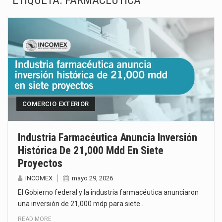
ETIQUETA:
FARMACÉUTICA
El superávit comercial de México con Estados Unidos alcanzó 102,581 millones de dólares (mdd) en…
El Tribunal Federal de Justicia Administrativa (TFJA), a través de su Segunda Sala Regional en…
El Gobierno de Estados Unidos ha procesado la devolución de aproximadamente 100,000 millones de dólares…
El mercado laboral mexicano muestra un proceso de precarización sin señales de mejora, según el…
La Cámara Minera de México (Camimex) proyecta una inversión total de 6,402.2 millones de dólares…
COMERCIO EXTERIOR
El secretario de Economía de México, Marcelo Ebrard Casaubon, sostuvo una reunión de trabajo con…
Industria Farmacéutica Anuncia Inversión
Histórica De 21,000 Mdd En Siete
La reforma que reduce la jornada laboral a 40 horas semanales omitió precisar su aplicación…
Proyectos
El gobierno federal creó mediante decreto la Oficina Presidencial para la Promoción de Inversiones, instancia…
INCOMEX
mayo 29, 2026
El Gobierno federal y la industria farmacéutica anunciaron
una inversión de 21,000 mdp para siete…
READ MORE