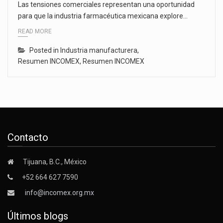
Las tensiones comerciales representan una oportunidad
para que la industria farmacéutica mexicana explore…
READ MORE
Posted in
Industria manufacturera
,
Resumen INCOMEX
,
Resumen INCOMEX
Contacto
Tijuana, B.C., México
+52 664 627 7590
info@incomex.org.mx
Últimos blogs