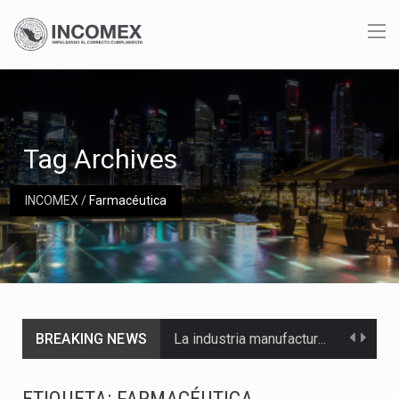
Tag Archives
INCOMEX
/
Farmacéutica
BREAKING NEWS
La industria manufacturera de exportación afiliada a Index en Nuevo León ha alcanzado hasta 10%…
Las métricas tradicionales de los parques industriales —absorción, ocupación y metros cuadrados desarrollados— resultan insuficientes…