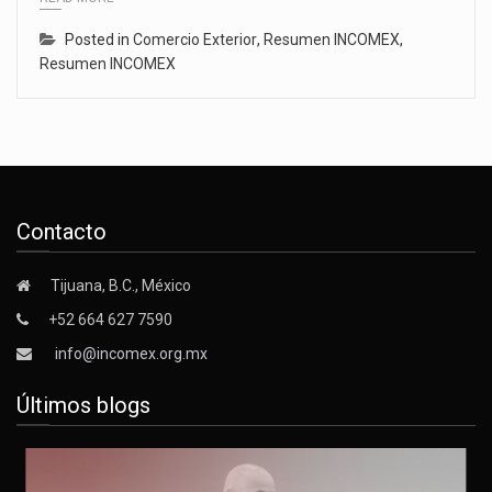
Posted in
Comercio Exterior
,
Resumen INCOMEX
,
Resumen INCOMEX
Contacto
Tijuana, B.C., México
+52 664 627 7590
info@incomex.org.mx
Últimos blogs