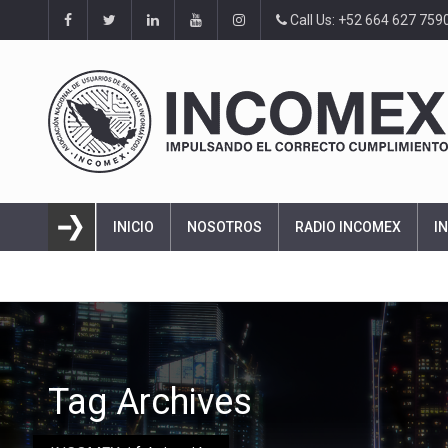
Call Us: +52 664 627 759
INICIO
NOSOTROS
RADIO INCOMEX
I
Tag Archives