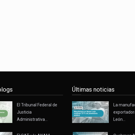
xico, Marcelo Ebrard Casaubon, sostuvo una reunión de trabajo 
 laboral a 40 horas semanales omitió precisar su aplicación…
e decreto la Oficina Presidencial para la Promoción de Inversion
blogs
Últimas noticias
El Tribunal Federal de
La manufa
Justicia
exportador
Administrativa…
León…