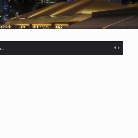
%…
s desarrollados— resultan insuficientes…
) en…
es de dólares…
el…
ares…