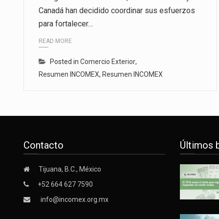
Canadá han decidido coordinar sus esfuerzos
El secretario de Economía de Mé
para fortalecer…
La reforma que reduce la jornada
READ MORE
El gobierno federal creó mediant
Posted in
Comercio Exterior
,
Resumen INCOMEX
,
Resumen INCOMEX
Contacto
Últimos 
Tijuana, B.C., México
+52 664 627 7590
info@incomex.org.mx