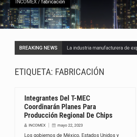
INCOMEX
/
fabricación
BREAKING NEWS
La industria manufacturera de e
Las métricas tradicionales de lo
ETIQUETA:
FABRICACIÓN
El superávit comercial de Méxic
El Tribunal Federal de Justicia 
Integrantes Del T-MEC
El Gobierno de Estados Unidos 
Coordinarán Planes Para
Producción Regional De Chips
El mercado laboral mexicano mue
INCOMEX
mayo 22, 2023
La Cámara Minera de México (Cam
Los gobiernos de México, Estados Unidos y