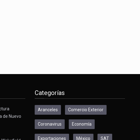
con…
es, instancia…
Categorías
ctura
Aranceles
Comercio Exterior
a de Nuevo
Coronavirus
Economía
Exportaciones
México
SAT