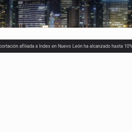
xportación afiliada a Index en Nuevo León ha alcanzado hasta 10
s parques industriales —absorción, ocupación y metros cuadrado
o con Estados Unidos alcanzó 102,581 millones de dólares (mdd
Administrativa (TFJA), a través de su Segunda Sala Regional en…
ha procesado la devolución de aproximadamente 100,000 millon
stra un proceso de precarización sin señales de mejora, según 
imex) proyecta una inversión total de 6,402.2 millones de dól