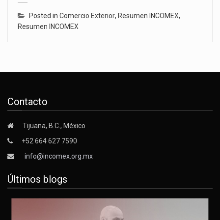
Posted in
Comercio Exterior
,
Resumen INCOMEX
,
Resumen INCOMEX
Contacto
Tijuana, B.C., México
+52 664 627 7590
info@incomex.org.mx
Últimos blogs