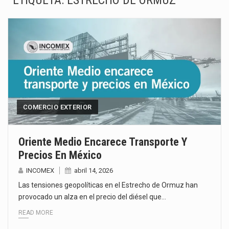
ETIQUETA:
ESTRECHO DE ORMUZ
La inversión fija bruta en México registró un aumento de 1.1% interanual en mayo de…
El gobierno de Estados Unidos anunciará un arancel del 15 % sobre los productos fabricados…
El Departamento de Agricultura de Estados Unidos (USDA) suspendió el 5 de agosto de 2026…
El derecho a la previsibilidad de los horarios de trabajo en turnos rotativos podría ser…
La industria manufacturera de exportación afiliada a Index en Nuevo León ha alcanzado hasta 10%…
COMERCIO EXTERIOR
Las métricas tradicionales de los parques industriales —absorción, ocupación y metros cuadrados desarrollados— resultan insuficientes…
Oriente Medio Encarece Transporte Y
Precios En México
El superávit comercial de México con Estados Unidos alcanzó 102,581 millones de dólares (mdd) en…
INCOMEX
abril 14, 2026
El Tribunal Federal de Justicia Administrativa (TFJA), a través de su Segunda Sala Regional en…
Las tensiones geopolíticas en el Estrecho de Ormuz han
provocado un alza en el precio del diésel que…
READ MORE