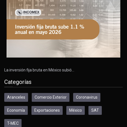
La inversión fija bruta en México subió…
Categorías
Aranceles
Comercio Exterior
Coronavirus
Economía
Exportaciones
México
SAT
T-MEC