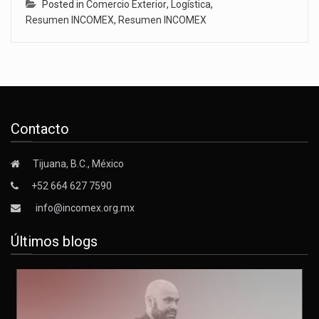
Posted in
Comercio Exterior
,
Logística
,
Resumen INCOMEX
,
Resumen INCOMEX
Contacto
Tijuana, B.C., México
+52 664 627 7590
info@incomex.org.mx
Últimos blogs