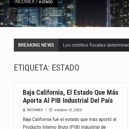
INCOMEX
/
estado
BREAKING NEWS
Los créditos fiscales determina
La industria automotriz mexican
ETIQUETA:
ESTADO
La inversión fija bruta en Méxic
El gobierno de Estados Unidos a
Baja California, El Estado Que Más
El Departamento de Agricultura
Aporta Al PIB Industrial Del País
INCOMEX
octubre 12, 2023
El derecho a la previsibilidad de 
Baja California fue el estado que más aportó al
La industria manufacturera de e
Producto Interno Bruto (PIB) Industrial de