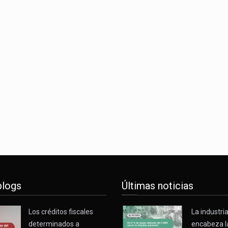
blogs
Últimas noticias
Los créditos fiscales
La industri
determinados a
encabeza l