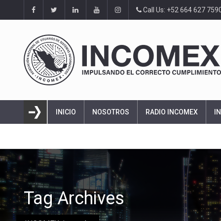
Call Us: +52 664 627 759
INICIO
NOSOTROS
RADIO INCOMEX
I
Tag Archives