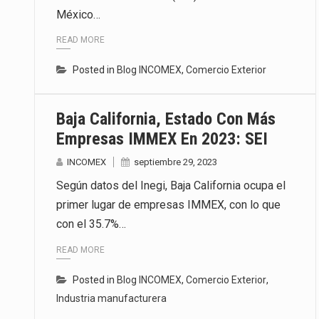
México…
Las métricas tradicionales de lo
READ MORE
El superávit comercial de Méxic
Posted in
Blog INCOMEX
,
Comercio Exterior
El Tribunal Federal de Justicia 
Baja California, Estado Con Más
Empresas IMMEX En 2023: SEI
INCOMEX
septiembre 29, 2023
Según datos del Inegi, Baja California ocupa el
primer lugar de empresas IMMEX, con lo que
con el 35.7%…
READ MORE
Posted in
Blog INCOMEX
,
Comercio Exterior
,
Industria manufacturera