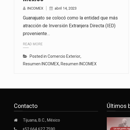
INCOMEX
abril 14, 2023
Guanajuato se colocó como la entidad que más
atracción de Inversión Extranjera Directa (IED)
proveniente…
READ MORE
Posted in
Comercio Exterior
,
Resumen INCOMEX
,
Resumen INCOMEX
Contacto
Últimos 
Tijuana, B.C., México
+52 664 627 7590