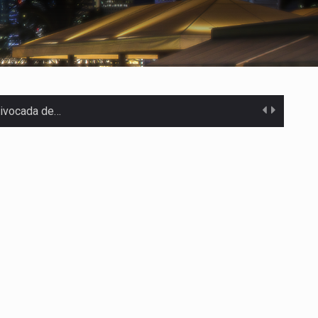
uivocada de…
%…