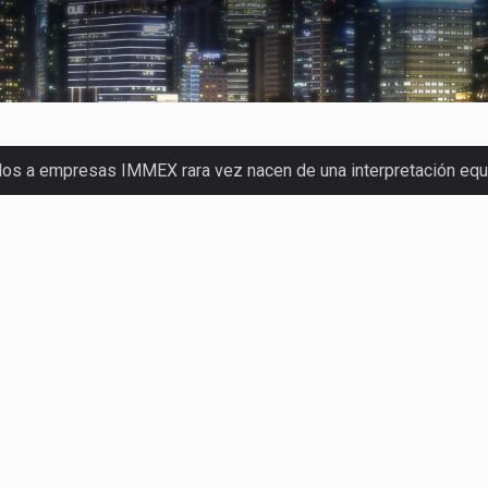
dos a empresas IMMEX rara vez nacen de una interpretación eq
a concentra más de la mitad de las quejas bajo el Mecanismo…
o registró un aumento de 1.1% interanual en mayo de…
nunciará un arancel del 15 % sobre los productos fabricados…
 de Estados Unidos (USDA) suspendió el 5 de agosto de 2026…
los horarios de trabajo en turnos rotativos podría ser…
xportación afiliada a Index en Nuevo León ha alcanzado hasta 10