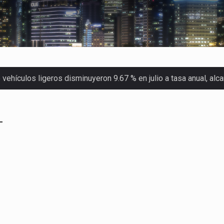
ehículos ligeros disminuyeron 9.67 % en julio a tasa anual, al
 Servicio de Administración Tributaria (SAT) cobró un total…
L
merica (CPA) solicitó al gobierno de Estados Unidos mantener e…
en México se considera totalmente preparada para la…
las inspecciones sanitarias del Departamento de Agricultura de
dos a empresas IMMEX rara vez nacen de una interpretación eq
a concentra más de la mitad de las quejas bajo el Mecanismo…