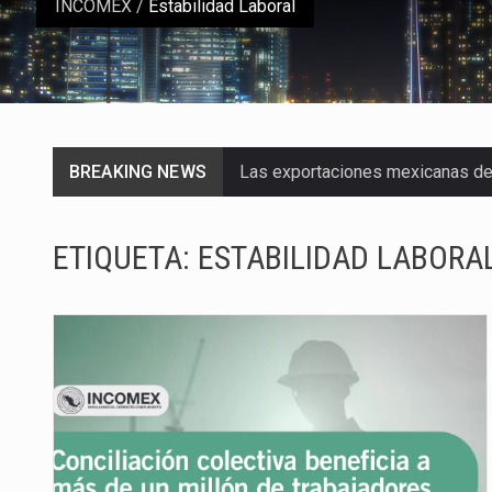
INCOMEX
/
Estabilidad Laboral
BREAKING NEWS
Las exportaciones mexicanas de v
En el primer semestre de 2026, el
ETIQUETA:
ESTABILIDAD LABORA
La Coalition for a Prosperous A
Solo el 17.8 % de las empresas 
Ante la suspensión temporal de 
Los créditos fiscales determina
La industria automotriz mexican