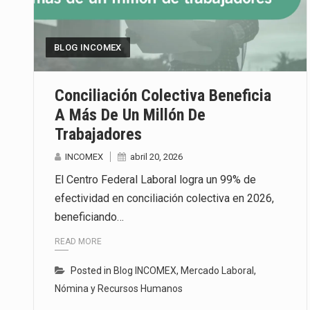
La inversión fija bruta en Méxic
BLOG INCOMEX
El gobierno de Estados Unidos a
El Departamento de Agricultura
Conciliación Colectiva Beneficia
A Más De Un Millón De
Trabajadores
INCOMEX
abril 20, 2026
El Centro Federal Laboral logra un 99% de
efectividad en conciliación colectiva en 2026,
beneficiando…
READ MORE
Posted in
Blog INCOMEX
,
Mercado Laboral
,
Nómina y Recursos Humanos