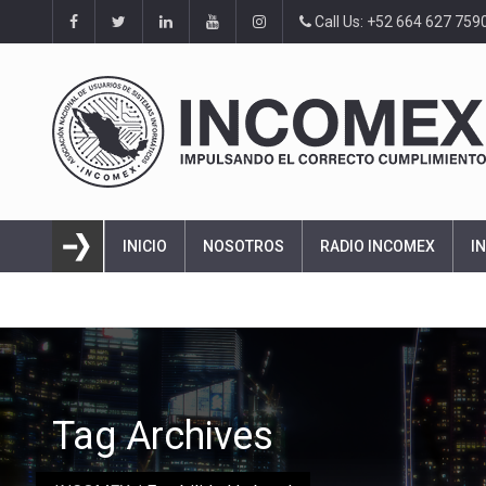
Call Us: +52 664 627 759
INICIO
NOSOTROS
RADIO INCOMEX
I
Tag Archives