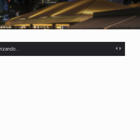
canzando…
 Estados Unidos…
uivocada de…