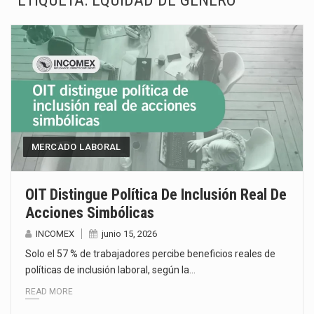
ETIQUETA:
EQUIDAD DE GÉNERO
La Coalition for a Prosperous America (CPA) solicitó al gobierno de Estados Unidos mantener e…
Solo el 17.8 % de las empresas en México se considera totalmente preparada para la…
Ante la suspensión temporal de las inspecciones sanitarias del Departamento de Agricultura de Estados Unidos…
Los créditos fiscales determinados a empresas IMMEX rara vez nacen de una interpretación equivocada de…
La industria automotriz mexicana concentra más de la mitad de las quejas bajo el Mecanismo…
MERCADO LABORAL
La inversión fija bruta en México registró un aumento de 1.1% interanual en mayo de…
OIT Distingue Política De Inclusión Real De
El gobierno de Estados Unidos anunciará un arancel del 15 % sobre los productos fabricados…
Acciones Simbólicas
INCOMEX
junio 15, 2026
El Departamento de Agricultura de Estados Unidos (USDA) suspendió el 5 de agosto de 2026…
Solo el 57 % de trabajadores percibe beneficios reales de
políticas de inclusión laboral, según la…
READ MORE