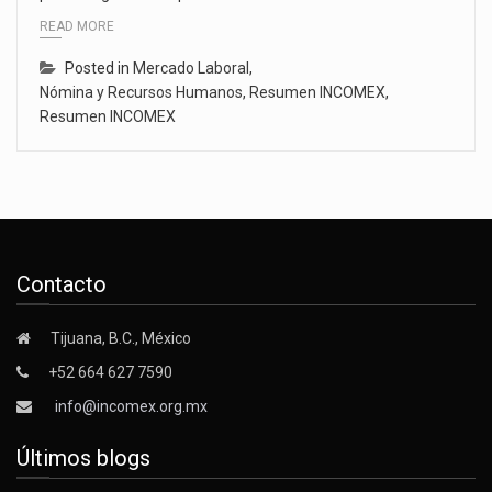
READ MORE
Posted in
Mercado Laboral
,
Nómina y Recursos Humanos
,
Resumen INCOMEX
,
Resumen INCOMEX
Contacto
Tijuana, B.C., México
+52 664 627 7590
info@incomex.org.mx
Últimos blogs