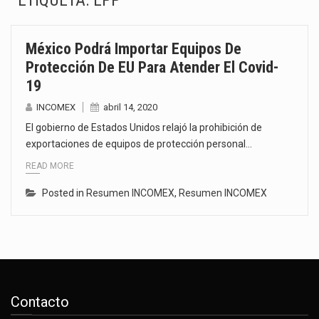
ETIQUETA:
EPP
El gobierno de Estados Unidos anunciará un arancel del 15 % sobre los productos fabricados…
México Podrá Importar Equipos De
El Departamento de Agricultura de Estados Unidos (USDA) suspendió el 5 de agosto de 2026…
Protección De EU Para Atender El Covid-
19
El derecho a la previsibilidad de los horarios de trabajo en turnos rotativos podría ser…
INCOMEX
abril 14, 2020
La industria manufacturera de exportación afiliada a Index en Nuevo León ha alcanzado hasta 10%…
El gobierno de Estados Unidos relajó la prohibición de
exportaciones de equipos de protección personal…
Las métricas tradicionales de los parques industriales —absorción, ocupación y metros cuadrados desarrollados— resultan insuficientes…
READ MORE
El superávit comercial de México con Estados Unidos alcanzó 102,581 millones de dólares (mdd) en…
Posted in
Resumen INCOMEX
,
Resumen INCOMEX
El Tribunal Federal de Justicia Administrativa (TFJA), a través de su Segunda Sala Regional en…
El Gobierno de Estados Unidos ha procesado la devolución de aproximadamente 100,000 millones de dólares…
Contacto