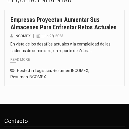
ETIQUETA:
ENFRENTAR
El gobierno de Estados Unidos anunciará un arancel del 15 % sobre los productos fabricados…
Empresas Proyectan Aumentar Sus
El Departamento de Agricultura de Estados Unidos (USDA) suspendió el 5 de agosto de 2026…
Almacenes Para Enfrentar Retos Actuales
El derecho a la previsibilidad de los horarios de trabajo en turnos rotativos podría ser…
INCOMEX
julio 28, 2023
En vista de los desafíos actuales y la complejidad de las
La industria manufacturera de exportación afiliada a Index en Nuevo León ha alcanzado hasta 10%…
cadenas de suministro, un reporte de Zebra…
READ MORE
Las métricas tradicionales de los parques industriales —absorción, ocupación y metros cuadrados desarrollados— resultan insuficientes…
Posted in
Logística
,
Resumen INCOMEX
,
El superávit comercial de México con Estados Unidos alcanzó 102,581 millones de dólares (mdd) en…
Resumen INCOMEX
El Tribunal Federal de Justicia Administrativa (TFJA), a través de su Segunda Sala Regional en…
Los créditos fiscales determinados a empresas IMMEX rara vez nacen de una interpretación equivocada de…
Contacto