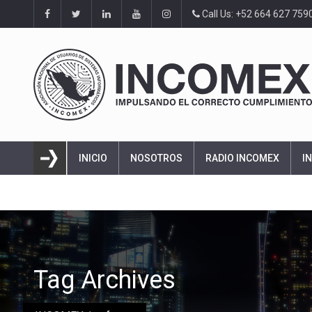
Call Us: +52 664 627 759
INICIO
NOSOTROS
RADIO INCOMEX
I
Tag Archives