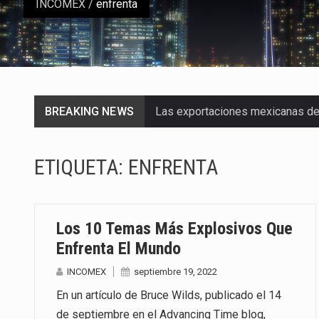
INCOMEX
/
enfrenta
BREAKING NEWS
Las exportaciones mexicanas de v
En el primer semestre de 2026, el
ETIQUETA:
ENFRENTA
La Coalition for a Prosperous A
Solo el 17.8 % de las empresas 
Los 10 Temas Más Explosivos Que
Ante la suspensión temporal de 
Enfrenta El Mundo
INCOMEX
septiembre 19, 2022
Los créditos fiscales determina
En un artículo de Bruce Wilds, publicado el 14
La industria automotriz mexican
de septiembre en el Advancing Time blog,