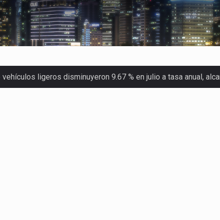
ehículos ligeros disminuyeron 9.67 % en julio a tasa anual, al
 Servicio de Administración Tributaria (SAT) cobró un total…
merica (CPA) solicitó al gobierno de Estados Unidos mantener e…
en México se considera totalmente preparada para la…
las inspecciones sanitarias del Departamento de Agricultura de
dos a empresas IMMEX rara vez nacen de una interpretación eq
a concentra más de la mitad de las quejas bajo el Mecanismo…