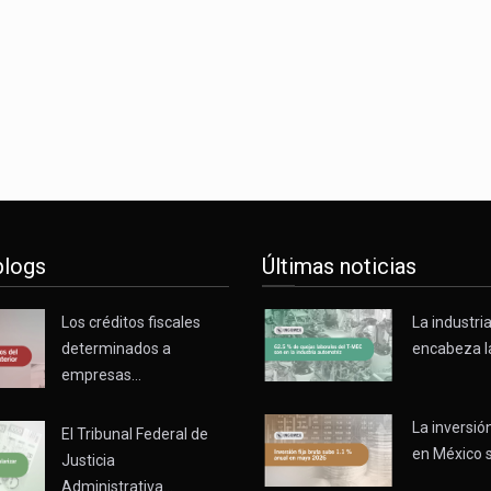
o registró un aumento de 1.1% interanual en mayo de…
nunciará un arancel del 15 % sobre los productos fabricados…
 de Estados Unidos (USDA) suspendió el 5 de agosto de 2026…
blogs
Últimas noticias
Los créditos fiscales
La industri
determinados a
encabeza l
empresas…
La inversión
El Tribunal Federal de
en México 
Justicia
Administrativa…