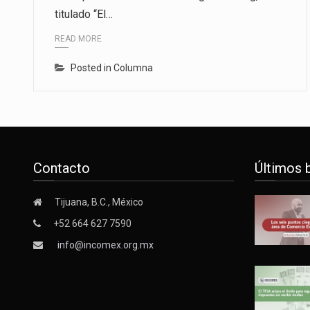
titulado “El…
La inversión fija bruta en Méxic
READ MORE
El gobierno de Estados Unidos a
Posted in
Columna
El Departamento de Agricultura
Contacto
Últimos 
Tijuana, B.C., México
+52 664 627 7590
info@incomex.org.mx