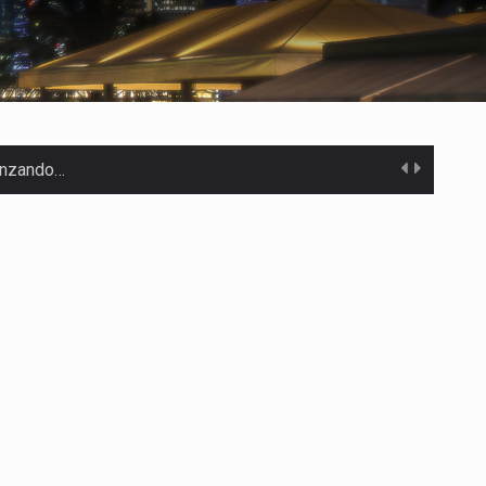
canzando…
 Estados Unidos…
uivocada de…