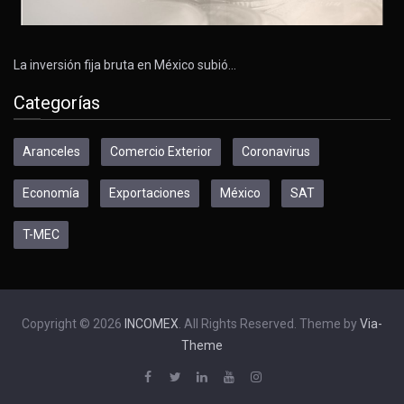
La inversión fija bruta en México subió…
Categorías
Aranceles
Comercio Exterior
Coronavirus
Economía
Exportaciones
México
SAT
T-MEC
Copyright © 2026
INCOMEX
. All Rights Reserved. Theme by
Via-
Theme