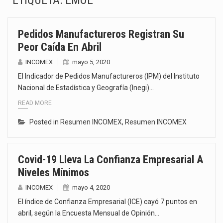
ETIQUETA:
EMOE
El gobierno de Estados Unidos anunciará un arancel del 15 % sobre los productos fabricados…
Pedidos Manufactureros Registran Su
El Departamento de Agricultura de Estados Unidos (USDA) suspendió el 5 de agosto de 2026…
Peor Caída En Abril
El derecho a la previsibilidad de los horarios de trabajo en turnos rotativos podría ser…
INCOMEX
mayo 5, 2020
El Indicador de Pedidos Manufactureros (IPM) del Instituto
La industria manufacturera de exportación afiliada a Index en Nuevo León ha alcanzado hasta 10%…
Nacional de Estadística y Geografía (Inegi)…
READ MORE
Las métricas tradicionales de los parques industriales —absorción, ocupación y metros cuadrados desarrollados— resultan insuficientes…
Posted in
Resumen INCOMEX
,
Resumen INCOMEX
El superávit comercial de México con Estados Unidos alcanzó 102,581 millones de dólares (mdd) en…
El Tribunal Federal de Justicia Administrativa (TFJA), a través de su Segunda Sala Regional en…
Covid-19 Lleva La Confianza Empresarial A
Niveles Mínimos
El Gobierno de Estados Unidos ha procesado la devolución de aproximadamente 100,000 millones de dólares…
INCOMEX
mayo 4, 2020
El índice de Confianza Empresarial (ICE) cayó 7 puntos en
abril, según la Encuesta Mensual de Opinión…