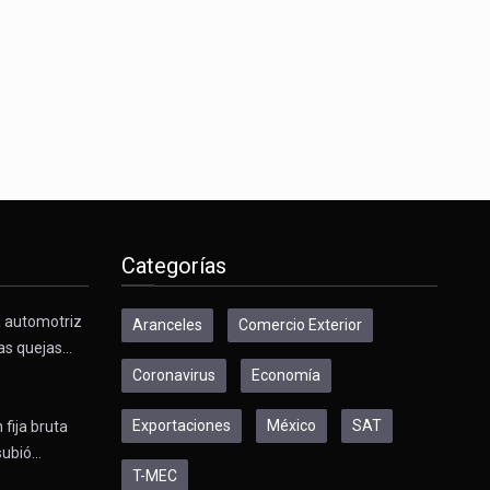
s desarrollados— resultan insuficientes…
) en…
Categorías
a automotriz
Aranceles
Comercio Exterior
as quejas…
Coronavirus
Economía
Exportaciones
México
SAT
 fija bruta
subió…
T-MEC