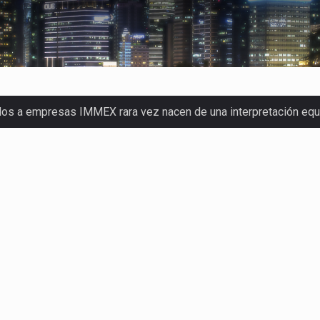
dos a empresas IMMEX rara vez nacen de una interpretación eq
a concentra más de la mitad de las quejas bajo el Mecanismo…
o registró un aumento de 1.1% interanual en mayo de…
nunciará un arancel del 15 % sobre los productos fabricados…
 de Estados Unidos (USDA) suspendió el 5 de agosto de 2026…
los horarios de trabajo en turnos rotativos podría ser…
xportación afiliada a Index en Nuevo León ha alcanzado hasta 10