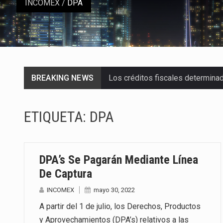
INCOMEX
/
DPA
BREAKING NEWS
Los créditos fiscales determina
La industria automotriz mexican
ETIQUETA:
DPA
La inversión fija bruta en Méxic
El gobierno de Estados Unidos a
DPA’s Se Pagarán Mediante Línea
El Departamento de Agricultura
De Captura
INCOMEX
mayo 30, 2022
El derecho a la previsibilidad de 
A partir del 1 de julio, los Derechos, Productos
La industria manufacturera de e
y Aprovechamientos (DPA’s) relativos a las