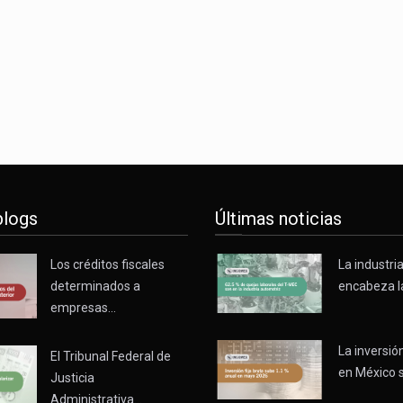
s parques industriales —absorción, ocupación y metros cuadrado
o con Estados Unidos alcanzó 102,581 millones de dólares (mdd
Administrativa (TFJA), a través de su Segunda Sala Regional en…
blogs
Últimas noticias
Los créditos fiscales
La industri
determinados a
encabeza l
empresas…
La inversión
El Tribunal Federal de
en México 
Justicia
Administrativa…