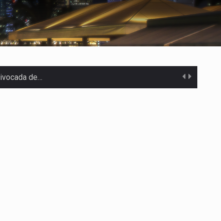
uivocada de…
%…