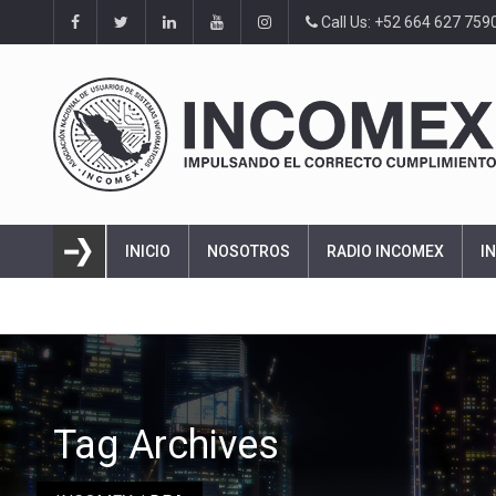
Call Us: +52 664 627 759
INICIO
NOSOTROS
RADIO INCOMEX
I
Tag Archives