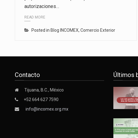
autorizaciones…
Las métricas tradicionales de lo
READ MORE
El superávit comercial de Méxic
Posted in
Blog INCOMEX
,
Comercio Exterior
El Tribunal Federal de Justicia 
Contacto
Últimos 
Tijuana, B.C., México
+52 664 627 7590
info@incomex.org.mx