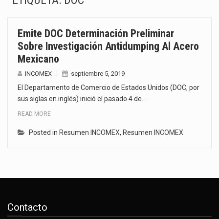
ETIQUETA:
DOC
La inversión fija bruta en México registró un aumento de 1.1% interanual en mayo de…
Emite DOC Determinación Preliminar
El gobierno de Estados Unidos anunciará un arancel del 15 % sobre los productos fabricados…
Sobre Investigación Antidumping Al Acero
Mexicano
El Departamento de Agricultura de Estados Unidos (USDA) suspendió el 5 de agosto de 2026…
INCOMEX
septiembre 5, 2019
El derecho a la previsibilidad de los horarios de trabajo en turnos rotativos podría ser…
El Departamento de Comercio de Estados Unidos (DOC, por
sus siglas en inglés) inició el pasado 4 de…
La industria manufacturera de exportación afiliada a Index en Nuevo León ha alcanzado hasta 10%…
READ MORE
Las métricas tradicionales de los parques industriales —absorción, ocupación y metros cuadrados desarrollados— resultan insuficientes…
Posted in
Resumen INCOMEX
,
Resumen INCOMEX
El superávit comercial de México con Estados Unidos alcanzó 102,581 millones de dólares (mdd) en…
El Tribunal Federal de Justicia Administrativa (TFJA), a través de su Segunda Sala Regional en…
Contacto