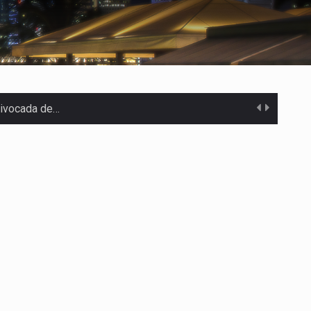
uivocada de…
%…