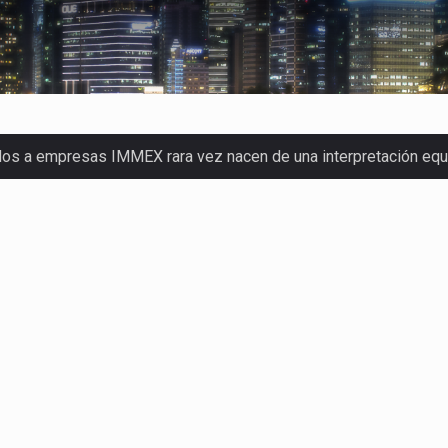
dos a empresas IMMEX rara vez nacen de una interpretación eq
a concentra más de la mitad de las quejas bajo el Mecanismo…
o registró un aumento de 1.1% interanual en mayo de…
nunciará un arancel del 15 % sobre los productos fabricados…
 de Estados Unidos (USDA) suspendió el 5 de agosto de 2026…
los horarios de trabajo en turnos rotativos podría ser…
xportación afiliada a Index en Nuevo León ha alcanzado hasta 10