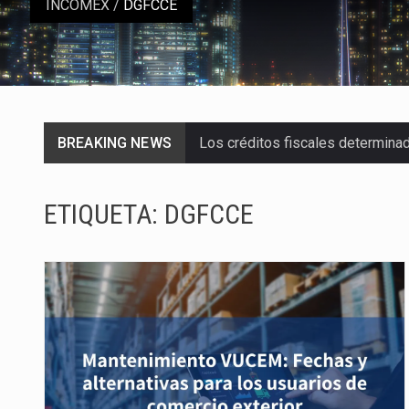
INCOMEX
/
DGFCCE
BREAKING NEWS
Los créditos fiscales determina
La industria automotriz mexican
ETIQUETA:
DGFCCE
La inversión fija bruta en Méxic
El gobierno de Estados Unidos a
El Departamento de Agricultura
El derecho a la previsibilidad de 
La industria manufacturera de e