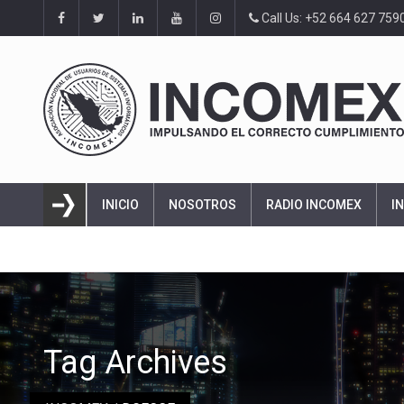
Call Us: +52 664 627 759
INICIO
NOSOTROS
RADIO INCOMEX
I
Tag Archives