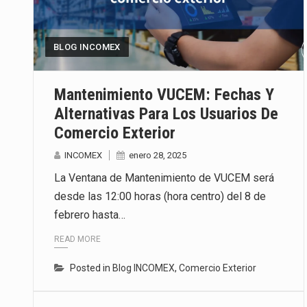
Las métricas tradicionales de lo
BLOG INCOMEX
El superávit comercial de Méxic
El Tribunal Federal de Justicia 
Mantenimiento VUCEM: Fechas Y
Alternativas Para Los Usuarios De
Comercio Exterior
INCOMEX
enero 28, 2025
La Ventana de Mantenimiento de VUCEM será
desde las 12:00 horas (hora centro) del 8 de
febrero hasta…
READ MORE
Posted in
Blog INCOMEX
,
Comercio Exterior