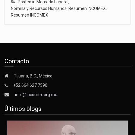
Posted in
Mercado Laboral
,
Nómina y Recursos Humanos
,
Resumen INCOMEX
,
Resumen INCOMEX
Contacto
Tijuana, B.C., México
+52 664 627 7590
info@incomex.org.mx
Últimos blogs