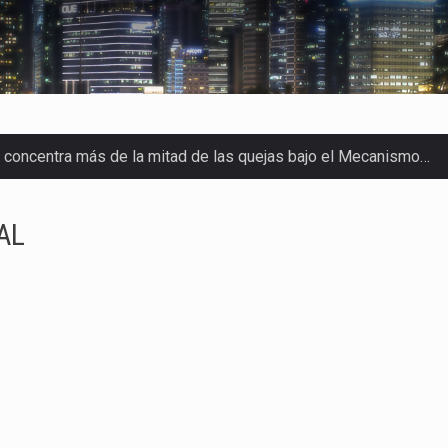
a concentra más de la mitad de las quejas bajo el Mecanismo…
o registró un aumento de 1.1% interanual en mayo de…
AL
nunciará un arancel del 15 % sobre los productos fabricados…
 de Estados Unidos (USDA) suspendió el 5 de agosto de 2026…
los horarios de trabajo en turnos rotativos podría ser…
xportación afiliada a Index en Nuevo León ha alcanzado hasta 10
s parques industriales —absorción, ocupación y metros cuadrado