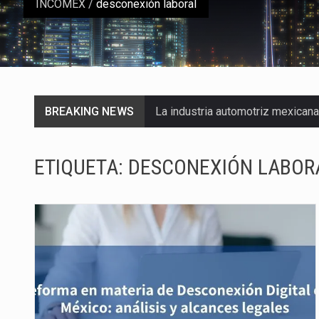
INCOMEX
/
desconexión laboral
BREAKING NEWS
La industria automotriz mexican
La inversión fija bruta en Méxic
ETIQUETA:
DESCONEXIÓN LABOR
El gobierno de Estados Unidos a
El Departamento de Agricultura
El derecho a la previsibilidad de 
La industria manufacturera de e
Las métricas tradicionales de lo