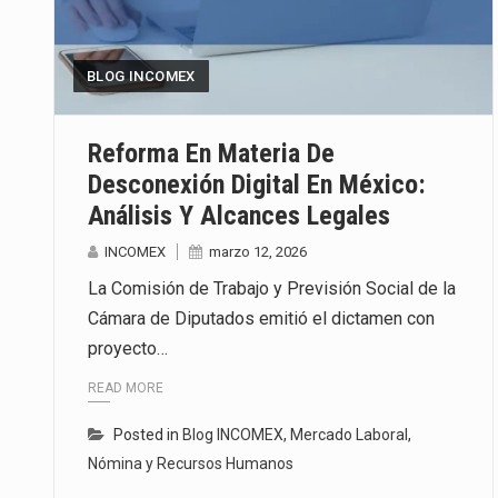
El superávit comercial de Méxic
BLOG INCOMEX
El Tribunal Federal de Justicia 
El Gobierno de Estados Unidos 
Reforma En Materia De
Desconexión Digital En México:
Análisis Y Alcances Legales
INCOMEX
marzo 12, 2026
La Comisión de Trabajo y Previsión Social de la
Cámara de Diputados emitió el dictamen con
proyecto…
READ MORE
Posted in
Blog INCOMEX
,
Mercado Laboral
,
Nómina y Recursos Humanos