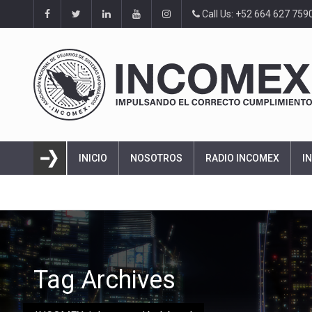
Call Us: +52 664 627 759
INICIO
NOSOTROS
RADIO INCOMEX
I
Tag Archives