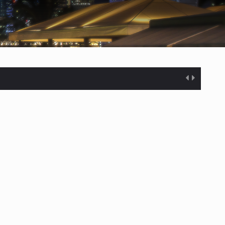
%…
s desarrollados— resultan insuficientes…