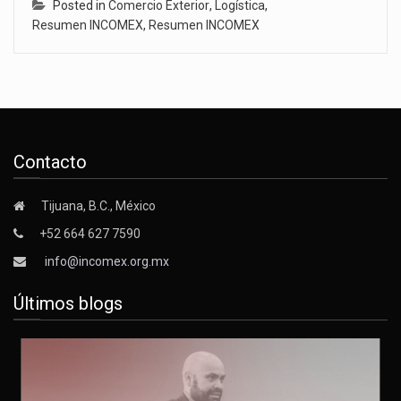
Posted in
Comercio Exterior
,
Logística
,
Resumen INCOMEX
,
Resumen INCOMEX
Contacto
Tijuana, B.C., México
+52 664 627 7590
info@incomex.org.mx
Últimos blogs