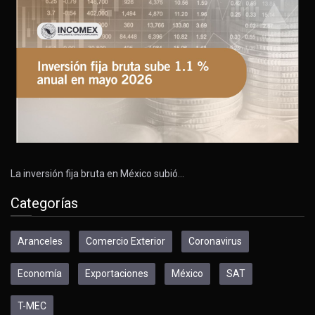
La inversión fija bruta en México subió…
Categorías
Aranceles
Comercio Exterior
Coronavirus
Economía
Exportaciones
México
SAT
T-MEC