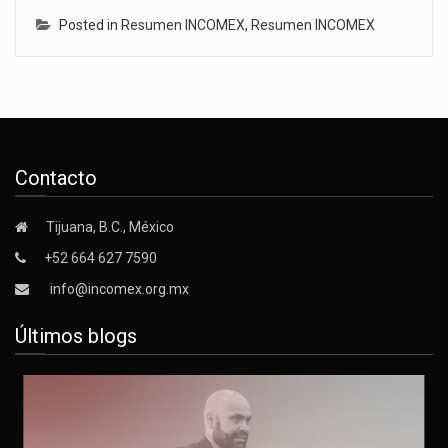
Posted in
Resumen INCOMEX
,
Resumen INCOMEX
Contacto
Tijuana, B.C., México
+52 664 627 7590
info@incomex.org.mx
Últimos blogs