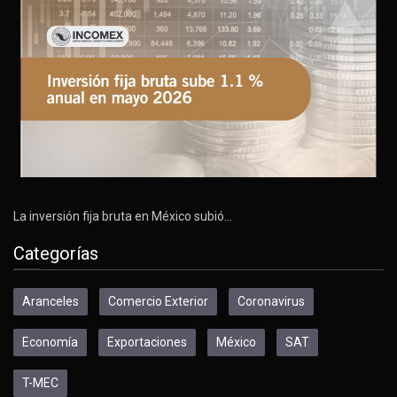
La inversión fija bruta en México subió…
Categorías
Aranceles
Comercio Exterior
Coronavirus
Economía
Exportaciones
México
SAT
T-MEC