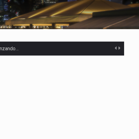
canzando…
 Estados Unidos…
uivocada de…