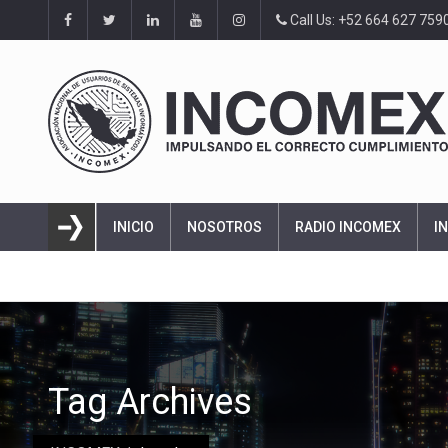
Call Us: +52 664 627 759
INICIO
NOSOTROS
RADIO INCOMEX
I
Tag Archives