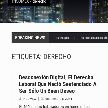
INCOMEX
/
derecho
BREAKING NEWS
Las exportaciones mexicanas de v
En el primer semestre de 2026, el
ETIQUETA:
DERECHO
La Coalition for a Prosperous A
Solo el 17.8 % de las empresas 
Desconexión Digital, El Derecho
Ante la suspensión temporal de 
Laboral Que Nació Sentenciado A
Ser Sólo Un Buen Deseo
Los créditos fiscales determina
INCOMEX
septiembre 5, 2024
La industria automotriz mexican
El 46% de los trabajadores en home office