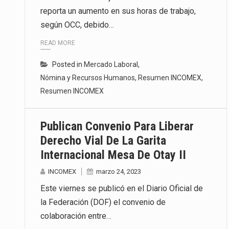
reporta un aumento en sus horas de trabajo,
La inversión fija bruta en Méxic
según OCC, debido…
El gobierno de Estados Unidos a
READ MORE
El Departamento de Agricultura
Posted in
Mercado Laboral
,
Nómina y Recursos Humanos
,
Resumen INCOMEX
,
Resumen INCOMEX
Publican Convenio Para Liberar
Derecho Vial De La Garita
Internacional Mesa De Otay II
INCOMEX
marzo 24, 2023
Este viernes se publicó en el Diario Oficial de
la Federación (DOF) el convenio de
colaboración entre…