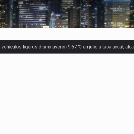
ehículos ligeros disminuyeron 9.67 % en julio a tasa anual, al
 Servicio de Administración Tributaria (SAT) cobró un total…
merica (CPA) solicitó al gobierno de Estados Unidos mantener e…
en México se considera totalmente preparada para la…
las inspecciones sanitarias del Departamento de Agricultura de
dos a empresas IMMEX rara vez nacen de una interpretación eq
a concentra más de la mitad de las quejas bajo el Mecanismo…