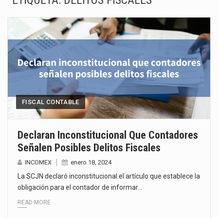
ETIQUETA:
DELITOS FISCALES
La Coalition for a Prosperous America (CPA) solicitó al gobierno de Estados Unidos mantener e…
Solo el 17.8 % de las empresas en México se considera totalmente preparada para la…
Ante la suspensión temporal de las inspecciones sanitarias del Departamento de Agricultura de Estados Unidos…
Los créditos fiscales determinados a empresas IMMEX rara vez nacen de una interpretación equivocada de…
La industria automotriz mexicana concentra más de la mitad de las quejas bajo el Mecanismo…
FISCAL CONTABLE
La inversión fija bruta en México registró un aumento de 1.1% interanual en mayo de…
Declaran Inconstitucional Que Contadores
Señalen Posibles Delitos Fiscales
El gobierno de Estados Unidos anunciará un arancel del 15 % sobre los productos fabricados…
INCOMEX
enero 18, 2024
El Departamento de Agricultura de Estados Unidos (USDA) suspendió el 5 de agosto de 2026…
La SCJN declaró inconstitucional el artículo que establece la
obligación para el contador de informar…
READ MORE