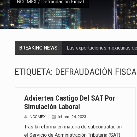
INCOMEX
/
Defraudación Fiscal
BREAKING NEWS
Las exportaciones mexicanas de v
En el primer semestre de 2026, el
ETIQUETA:
DEFRAUDACIÓN FISCA
La Coalition for a Prosperous A
Solo el 17.8 % de las empresas 
Advierten Castigo Del SAT Por
Ante la suspensión temporal de 
Simulación Laboral
INCOMEX
febrero 24, 2023
Los créditos fiscales determina
Tras la reforma en materia de subcontratación,
La industria automotriz mexican
el Servicio de Administración Tributaria (SAT)