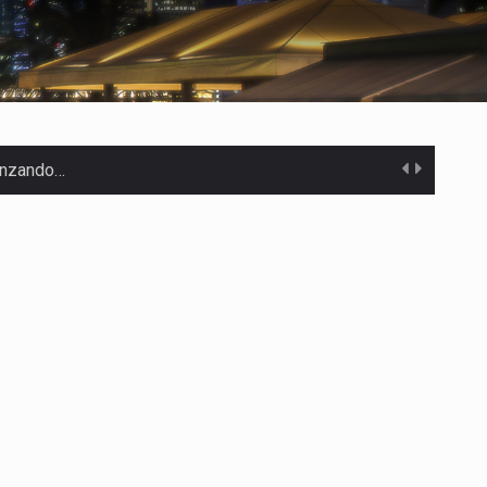
canzando…
 Estados Unidos…
uivocada de…