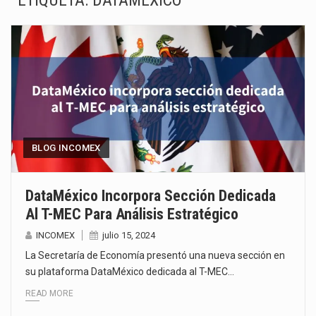
ETIQUETA:
DATAMÉXICO
La Coalition for a Prosperous America (CPA) solicitó al gobierno de Estados Unidos mantener e…
Solo el 17.8 % de las empresas en México se considera totalmente preparada para la…
Ante la suspensión temporal de las inspecciones sanitarias del Departamento de Agricultura de Estados Unidos…
Los créditos fiscales determinados a empresas IMMEX rara vez nacen de una interpretación equivocada de…
La industria automotriz mexicana concentra más de la mitad de las quejas bajo el Mecanismo…
BLOG INCOMEX
La inversión fija bruta en México registró un aumento de 1.1% interanual en mayo de…
DataMéxico Incorpora Sección Dedicada
Al T-MEC Para Análisis Estratégico
El gobierno de Estados Unidos anunciará un arancel del 15 % sobre los productos fabricados…
INCOMEX
julio 15, 2024
El Departamento de Agricultura de Estados Unidos (USDA) suspendió el 5 de agosto de 2026…
La Secretaría de Economía presentó una nueva sección en
su plataforma DataMéxico dedicada al T-MEC…
READ MORE