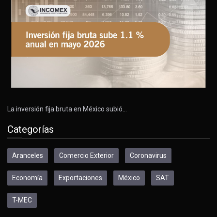
La inversión fija bruta en México subió…
Categorías
Aranceles
Comercio Exterior
Coronavirus
Economía
Exportaciones
México
SAT
T-MEC