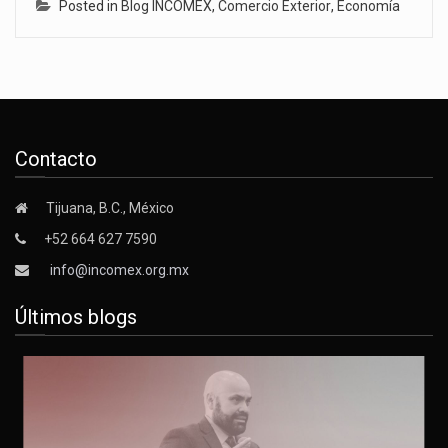
Posted in
Blog INCOMEX
,
Comercio Exterior
,
Economía
Contacto
Tijuana, B.C., México
+52 664 627 7590
info@incomex.org.mx
Últimos blogs