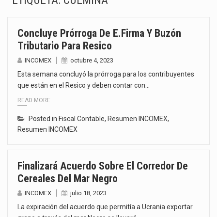
ETIQUETA:
CULMINA
La inversión fija bruta en México registró un aumento de 1.1% interanual en mayo de…
Concluye Prórroga De E.firma Y Buzón
El gobierno de Estados Unidos anunciará un arancel del 15 % sobre los productos fabricados…
Tributario Para Resico
El Departamento de Agricultura de Estados Unidos (USDA) suspendió el 5 de agosto de 2026…
INCOMEX
octubre 4, 2023
Esta semana concluyó la prórroga para los contribuyentes
El derecho a la previsibilidad de los horarios de trabajo en turnos rotativos podría ser…
que están en el Resico y deben contar con…
READ MORE
La industria manufacturera de exportación afiliada a Index en Nuevo León ha alcanzado hasta 10%…
Posted in
Fiscal Contable
,
Resumen INCOMEX
,
Las métricas tradicionales de los parques industriales —absorción, ocupación y metros cuadrados desarrollados— resultan insuficientes…
Resumen INCOMEX
El superávit comercial de México con Estados Unidos alcanzó 102,581 millones de dólares (mdd) en…
Finalizará Acuerdo Sobre El Corredor De
El Tribunal Federal de Justicia Administrativa (TFJA), a través de su Segunda Sala Regional en…
Cereales Del Mar Negro
INCOMEX
julio 18, 2023
La expiración del acuerdo que permitía a Ucrania exportar