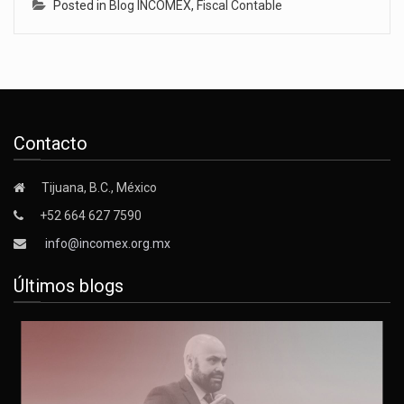
Posted in
Blog INCOMEX
,
Fiscal Contable
Contacto
Tijuana, B.C., México
+52 664 627 7590
info@incomex.org.mx
Últimos blogs