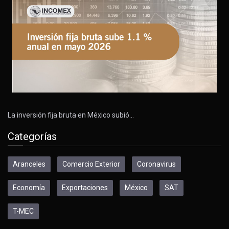
La inversión fija bruta en México subió…
Categorías
Aranceles
Comercio Exterior
Coronavirus
Economía
Exportaciones
México
SAT
T-MEC