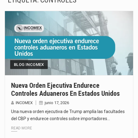
ETIQUETA:
CONTROLES
La inversión fija bruta en México registró un aumento de 1.1% interanual en mayo de…
El gobierno de Estados Unidos anunciará un arancel del 15 % sobre los productos fabricados…
El Departamento de Agricultura de Estados Unidos (USDA) suspendió el 5 de agosto de 2026…
El derecho a la previsibilidad de los horarios de trabajo en turnos rotativos podría ser…
La industria manufacturera de exportación afiliada a Index en Nuevo León ha alcanzado hasta 10%…
BLOG INCOMEX
Las métricas tradicionales de los parques industriales —absorción, ocupación y metros cuadrados desarrollados— resultan insuficientes…
Nueva Orden Ejecutiva Endurece
Controles Aduaneros En Estados Unidos
El superávit comercial de México con Estados Unidos alcanzó 102,581 millones de dólares (mdd) en…
INCOMEX
junio 17, 2026
El Tribunal Federal de Justicia Administrativa (TFJA), a través de su Segunda Sala Regional en…
Una nueva orden ejecutiva de Trump amplía las facultades
del CBP y endurece controles sobre importadores…
READ MORE