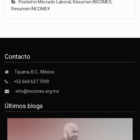
Posted in
Mercado Laboral
,
Resumen INCOMEX
,
Resumen INCOMEX
Contacto
Tijuana, B.C., México
+52 664 627 7590
info@incomex.org.mx
Últimos blogs