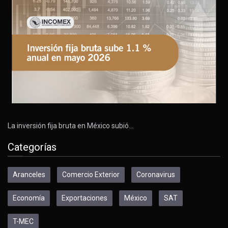
La inversión fija bruta en México subió…
Categorías
Aranceles
Comercio Exterior
Coronavirus
Economía
Exportaciones
México
SAT
T-MEC