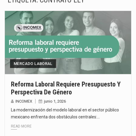
ETIQUETA:
CONTRATO LEY
La Coalition for a Prosperous America (CPA) solicitó al gobierno de Estados Unidos mantener e…
Solo el 17.8 % de las empresas en México se considera totalmente preparada para la…
Ante la suspensión temporal de las inspecciones sanitarias del Departamento de Agricultura de Estados Unidos…
Los créditos fiscales determinados a empresas IMMEX rara vez nacen de una interpretación equivocada de…
La industria automotriz mexicana concentra más de la mitad de las quejas bajo el Mecanismo…
MERCADO LABORAL
La inversión fija bruta en México registró un aumento de 1.1% interanual en mayo de…
Reforma Laboral Requiere Presupuesto Y
Perspectiva De Género
El gobierno de Estados Unidos anunciará un arancel del 15 % sobre los productos fabricados…
INCOMEX
junio 1, 2026
El Departamento de Agricultura de Estados Unidos (USDA) suspendió el 5 de agosto de 2026…
La modernización del modelo laboral en el sector público
mexicano enfrenta dos obstáculos centrales:…
READ MORE