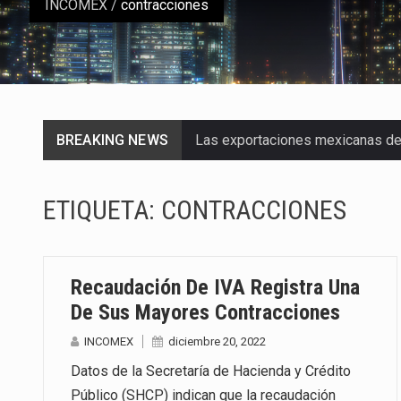
INCOMEX
/
contracciones
BREAKING NEWS
Las exportaciones mexicanas de v
En el primer semestre de 2026, el
ETIQUETA:
CONTRACCIONES
La Coalition for a Prosperous A
Solo el 17.8 % de las empresas 
Recaudación De IVA Registra Una
Ante la suspensión temporal de 
De Sus Mayores Contracciones
INCOMEX
diciembre 20, 2022
Los créditos fiscales determina
Datos de la Secretaría de Hacienda y Crédito
La industria automotriz mexican
Público (SHCP) indican que la recaudación