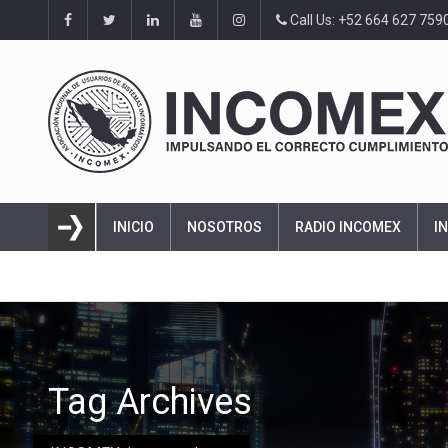
Call Us: +52 664 627 759
INICIO
NOSOTROS
RADIO INCOMEX
I
Tag Archives