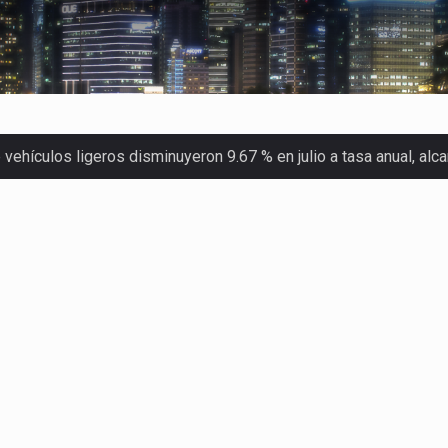
ehículos ligeros disminuyeron 9.67 % en julio a tasa anual, al
 Servicio de Administración Tributaria (SAT) cobró un total…
merica (CPA) solicitó al gobierno de Estados Unidos mantener e…
en México se considera totalmente preparada para la…
las inspecciones sanitarias del Departamento de Agricultura de
dos a empresas IMMEX rara vez nacen de una interpretación eq
a concentra más de la mitad de las quejas bajo el Mecanismo…