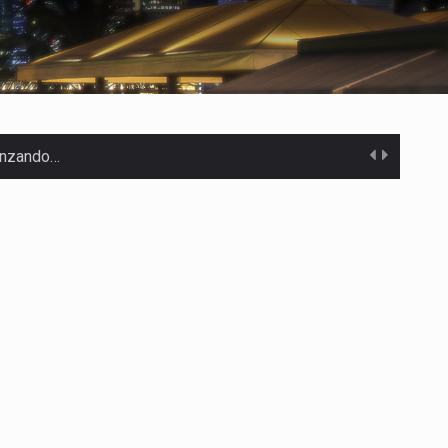
canzando…
 Estados Unidos…
uivocada de…