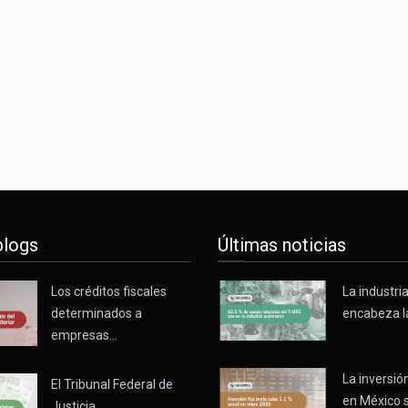
o registró un aumento de 1.1% interanual en mayo de…
nunciará un arancel del 15 % sobre los productos fabricados…
 de Estados Unidos (USDA) suspendió el 5 de agosto de 2026…
blogs
Últimas noticias
Los créditos fiscales
La industri
determinados a
encabeza l
empresas…
La inversión
El Tribunal Federal de
en México 
Justicia