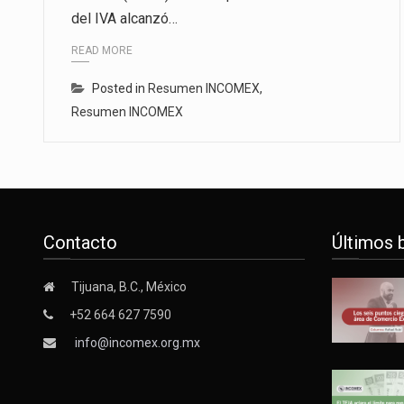
del IVA alcanzó…
La inversión fija bruta en Méxic
READ MORE
El gobierno de Estados Unidos a
Posted in
Resumen INCOMEX
,
El Departamento de Agricultura
Resumen INCOMEX
Contacto
Últimos 
Tijuana, B.C., México
+52 664 627 7590
info@incomex.org.mx