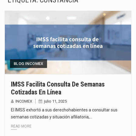
ETIQUETA:
CONSTANCIA
La Coalition for a Prosperous America (CPA) solicitó al gobierno de Estados Unidos mantener e…
Solo el 17.8 % de las empresas en México se considera totalmente preparada para la…
Ante la suspensión temporal de las inspecciones sanitarias del Departamento de Agricultura de Estados Unidos…
Los créditos fiscales determinados a empresas IMMEX rara vez nacen de una interpretación equivocada de…
La industria automotriz mexicana concentra más de la mitad de las quejas bajo el Mecanismo…
BLOG INCOMEX
La inversión fija bruta en México registró un aumento de 1.1% interanual en mayo de…
IMSS Facilita Consulta De Semanas
Cotizadas En Línea
El gobierno de Estados Unidos anunciará un arancel del 15 % sobre los productos fabricados…
INCOMEX
julio 11, 2025
El Departamento de Agricultura de Estados Unidos (USDA) suspendió el 5 de agosto de 2026…
El IMSS exhortó a sus derechohabientes a consultar sus
semanas cotizadas y situación afiliatoria,…
READ MORE