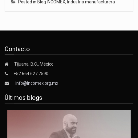
Posted in
Blog INCOMEX
,
Industria manufacturera
Contacto
Tijuana, B.C., México
+52 664 627 7590
info@incomex.org.mx
Últimos blogs