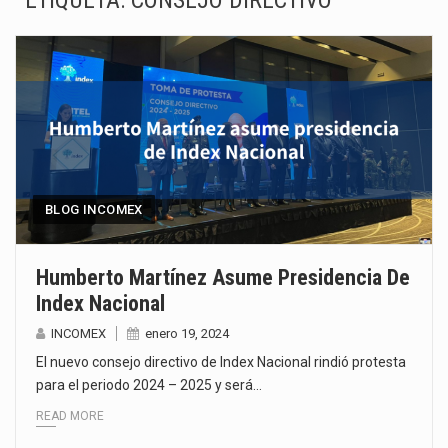
ETIQUETA:
CONSEJO DIRECTIVO
La Coalition for a Prosperous America (CPA) solicitó al gobierno de Estados Unidos mantener e…
Solo el 17.8 % de las empresas en México se considera totalmente preparada para la…
Ante la suspensión temporal de las inspecciones sanitarias del Departamento de Agricultura de Estados Unidos…
Los créditos fiscales determinados a empresas IMMEX rara vez nacen de una interpretación equivocada de…
La industria automotriz mexicana concentra más de la mitad de las quejas bajo el Mecanismo…
BLOG INCOMEX
La inversión fija bruta en México registró un aumento de 1.1% interanual en mayo de…
Humberto Martínez Asume Presidencia De
Index Nacional
El gobierno de Estados Unidos anunciará un arancel del 15 % sobre los productos fabricados…
INCOMEX
enero 19, 2024
El Departamento de Agricultura de Estados Unidos (USDA) suspendió el 5 de agosto de 2026…
El nuevo consejo directivo de Index Nacional rindió protesta
para el periodo 2024 – 2025 y será…
READ MORE