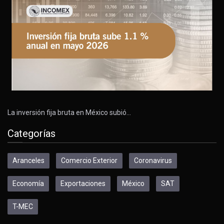
La inversión fija bruta en México subió…
Categorías
Aranceles
Comercio Exterior
Coronavirus
Economía
Exportaciones
México
SAT
T-MEC