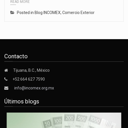
READ MORE
Posted in
Blog INCOMEX
,
Comercio Exterior
Contacto
Tijuana, B.C., México
+52 664 627 7590
info@incomex.org.mx
Últimos blogs