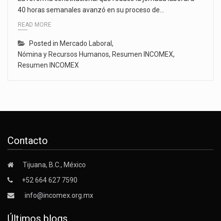
40 horas semanales avanzó en su proceso de…
READ MORE
Posted in
Mercado Laboral
,
Nómina y Recursos Humanos
,
Resumen INCOMEX
,
Resumen INCOMEX
Contacto
Tijuana, B.C., México
+52 664 627 7590
info@incomex.org.mx
Últimos blogs