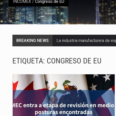
INCOMEX
/
Congreso de EU
BREAKING NEWS
La industria manufacturera de e
Las métricas tradicionales de lo
ETIQUETA:
CONGRESO DE EU
El superávit comercial de Méxic
El Tribunal Federal de Justicia 
El Gobierno de Estados Unidos 
El mercado laboral mexicano mue
La Cámara Minera de México (Cam