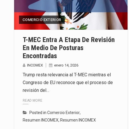
El secretario de Economía de Mé
COMERCIO EXTERIOR
La reforma que reduce la jornada
El gobierno federal creó mediant
T-MEC Entra A Etapa De Revisión
En Medio De Posturas
Encontradas
INCOMEX
enero 14, 2026
Trump resta relevancia al T-MEC mientras el
Congreso de EU reconoce que el proceso de
revisión del…
READ MORE
Posted in
Comercio Exterior
,
Resumen INCOMEX
,
Resumen INCOMEX