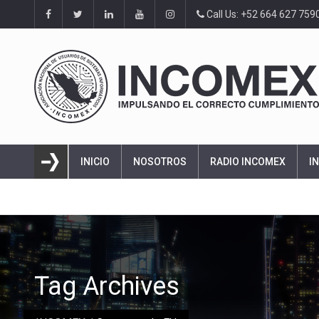
Call Us: +52 664 627 759
INICIO
NOSOTROS
RADIO INCOMEX
I
Tag Archives