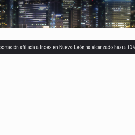
xportación afiliada a Index en Nuevo León ha alcanzado hasta 10
s parques industriales —absorción, ocupación y metros cuadrado
o con Estados Unidos alcanzó 102,581 millones de dólares (mdd
Administrativa (TFJA), a través de su Segunda Sala Regional en…
ha procesado la devolución de aproximadamente 100,000 millon
stra un proceso de precarización sin señales de mejora, según 
imex) proyecta una inversión total de 6,402.2 millones de dól