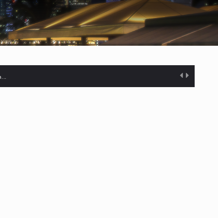
%…
s desarrollados— resultan insuficientes…
) en…
es de dólares…
el…
ares…