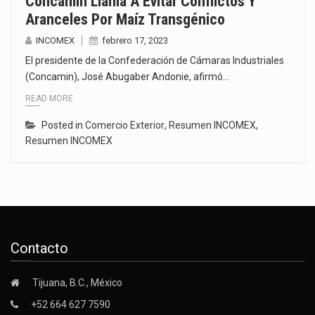
Concamin Llama A Evitar Conflictos Y
Aranceles Por Maíz Transgénico
INCOMEX
febrero 17, 2023
El presidente de la Confederación de Cámaras Industriales
(Concamin), José Abugaber Andonie, afirmó…
READ MORE
Posted in
Comercio Exterior
,
Resumen INCOMEX
,
Resumen INCOMEX
Contacto
Tijuana, B.C., México
+52 664 627 7590