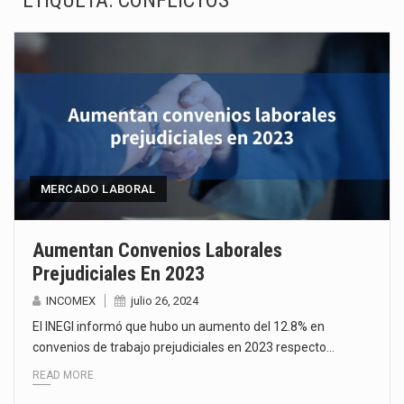
ETIQUETA:
CONFLICTOS
El Tribunal Federal de Justicia Administrativa (TFJA), a través de su Segunda Sala Regional en…
El Gobierno de Estados Unidos ha procesado la devolución de aproximadamente 100,000 millones de dólares…
El mercado laboral mexicano muestra un proceso de precarización sin señales de mejora, según el…
La Cámara Minera de México (Camimex) proyecta una inversión total de 6,402.2 millones de dólares…
El secretario de Economía de México, Marcelo Ebrard Casaubon, sostuvo una reunión de trabajo con…
MERCADO LABORAL
La reforma que reduce la jornada laboral a 40 horas semanales omitió precisar su aplicación…
Aumentan Convenios Laborales
Prejudiciales En 2023
El gobierno federal creó mediante decreto la Oficina Presidencial para la Promoción de Inversiones, instancia…
INCOMEX
julio 26, 2024
La industria manufacturera de exportación afiliada a Index en Nuevo León ha alcanzado hasta 10%…
El INEGI informó que hubo un aumento del 12.8% en
convenios de trabajo prejudiciales en 2023 respecto…
READ MORE