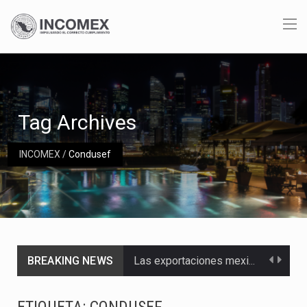
Tag Archives
INCOMEX
/
Condusef
BREAKING NEWS
Las exportaciones mexicanas de vehículos ligeros disminuyeron 9.67 % en julio a tasa anual, alcanzando…
En el primer semestre de 2026, el Servicio de Administración Tributaria (SAT) cobró un total…