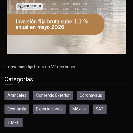
La inversión fija bruta en México subió…
Categorías
Aranceles
Comercio Exterior
Coronavirus
Economía
Exportaciones
México
SAT
T-MEC