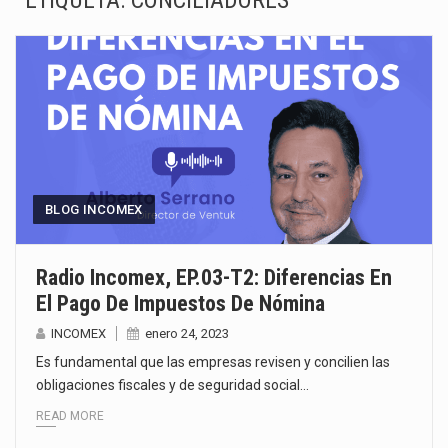
ETIQUETA:
CONCILIADORES
La inversión fija bruta en México registró un aumento de 1.1% interanual en mayo de…
El gobierno de Estados Unidos anunciará un arancel del 15 % sobre los productos fabricados…
El Departamento de Agricultura de Estados Unidos (USDA) suspendió el 5 de agosto de 2026…
El derecho a la previsibilidad de los horarios de trabajo en turnos rotativos podría ser…
La industria manufacturera de exportación afiliada a Index en Nuevo León ha alcanzado hasta 10%…
BLOG INCOMEX
Las métricas tradicionales de los parques industriales —absorción, ocupación y metros cuadrados desarrollados— resultan insuficientes…
Radio Incomex, EP.03-T2: Diferencias En
El Pago De Impuestos De Nómina
El superávit comercial de México con Estados Unidos alcanzó 102,581 millones de dólares (mdd) en…
INCOMEX
enero 24, 2023
El Tribunal Federal de Justicia Administrativa (TFJA), a través de su Segunda Sala Regional en…
Es fundamental que las empresas revisen y concilien las
obligaciones fiscales y de seguridad social…
READ MORE