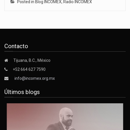
Posted in
Blog INCOMEX
,
Radio INCOMEX
Contacto
Tijuana, B.C., México
+52 664 627 7590
info@incomex.org.mx
Últimos blogs