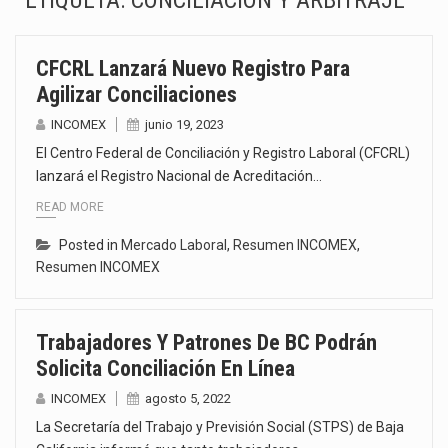
ETIQUETA:
CONCILIACIÓN Y ARBITRAJE
La Coalition for a Prosperous America (CPA) solicitó al gobierno de Estados Unidos mantener e…
CFCRL Lanzará Nuevo Registro Para
Solo el 17.8 % de las empresas en México se considera totalmente preparada para la…
Agilizar Conciliaciones
Ante la suspensión temporal de las inspecciones sanitarias del Departamento de Agricultura de Estados Unidos…
INCOMEX
junio 19, 2023
El Centro Federal de Conciliación y Registro Laboral (CFCRL)
Los créditos fiscales determinados a empresas IMMEX rara vez nacen de una interpretación equivocada de…
lanzará el Registro Nacional de Acreditación…
READ MORE
La industria automotriz mexicana concentra más de la mitad de las quejas bajo el Mecanismo…
Posted in
Mercado Laboral
,
Resumen INCOMEX
,
La inversión fija bruta en México registró un aumento de 1.1% interanual en mayo de…
Resumen INCOMEX
El gobierno de Estados Unidos anunciará un arancel del 15 % sobre los productos fabricados…
Trabajadores Y Patrones De BC Podrán
El Departamento de Agricultura de Estados Unidos (USDA) suspendió el 5 de agosto de 2026…
Solicita Conciliación En Línea
INCOMEX
agosto 5, 2022
La Secretaría del Trabajo y Previsión Social (STPS) de Baja