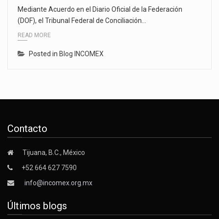
Mediante Acuerdo en el Diario Oficial de la Federación
(DOF), el Tribunal Federal de Conciliación…
READ MORE
Posted in
Blog INCOMEX
Contacto
Tijuana, B.C., México
+52 664 627 7590
info@incomex.org.mx
Últimos blogs