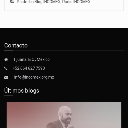
Posted in
Blog INCOMEX
,
Radio INCOMEX
Contacto
Tijuana, B.C., México
+52 664 627 7590
info@incomex.org.mx
Últimos blogs