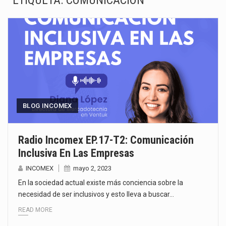
ETIQUETA:
COMUNICACIÓN
La inversión fija bruta en México registró un aumento de 1.1% interanual en mayo de…
El gobierno de Estados Unidos anunciará un arancel del 15 % sobre los productos fabricados…
El Departamento de Agricultura de Estados Unidos (USDA) suspendió el 5 de agosto de 2026…
El derecho a la previsibilidad de los horarios de trabajo en turnos rotativos podría ser…
La industria manufacturera de exportación afiliada a Index en Nuevo León ha alcanzado hasta 10%…
BLOG INCOMEX
Las métricas tradicionales de los parques industriales —absorción, ocupación y metros cuadrados desarrollados— resultan insuficientes…
Radio Incomex EP.17-T2: Comunicación
Inclusiva En Las Empresas
El superávit comercial de México con Estados Unidos alcanzó 102,581 millones de dólares (mdd) en…
INCOMEX
mayo 2, 2023
El Tribunal Federal de Justicia Administrativa (TFJA), a través de su Segunda Sala Regional en…
En la sociedad actual existe más conciencia sobre la
necesidad de ser inclusivos y esto lleva a buscar…
READ MORE