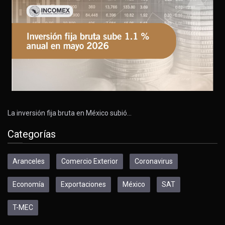
La inversión fija bruta en México subió…
Categorías
Aranceles
Comercio Exterior
Coronavirus
Economía
Exportaciones
México
SAT
T-MEC