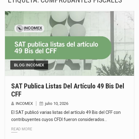
ETIQUETA:
COMPROBANTES FISCALES
El superávit comercial de México con Estados Unidos alcanzó 102,581 millones de dólares (mdd) en…
El Tribunal Federal de Justicia Administrativa (TFJA), a través de su Segunda Sala Regional en…
El Gobierno de Estados Unidos ha procesado la devolución de aproximadamente 100,000 millones de dólares…
El mercado laboral mexicano muestra un proceso de precarización sin señales de mejora, según el…
La Cámara Minera de México (Camimex) proyecta una inversión total de 6,402.2 millones de dólares…
BLOG INCOMEX
El secretario de Economía de México, Marcelo Ebrard Casaubon, sostuvo una reunión de trabajo con…
SAT Publica Listas Del Artículo 49 Bis Del
CFF
La reforma que reduce la jornada laboral a 40 horas semanales omitió precisar su aplicación…
INCOMEX
julio 10, 2026
El gobierno federal creó mediante decreto la Oficina Presidencial para la Promoción de Inversiones, instancia…
El SAT publicó varias listas del artículo 49 Bis del CFF con
contribuyentes cuyos CFDI fueron considerados…
READ MORE