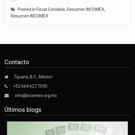
Posted in
Fiscal Contable
,
Resumen INCOMEX
,
Resumen INCOMEX
Contacto
Tijuana, B.C., México
+52 664 627 7590
info@incomex.org.mx
Últimos blogs