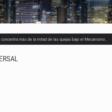
a concentra más de la mitad de las quejas bajo el Mecanismo…
o registró un aumento de 1.1% interanual en mayo de…
ERSAL
nunciará un arancel del 15 % sobre los productos fabricados…
 de Estados Unidos (USDA) suspendió el 5 de agosto de 2026…
los horarios de trabajo en turnos rotativos podría ser…
xportación afiliada a Index en Nuevo León ha alcanzado hasta 10
s parques industriales —absorción, ocupación y metros cuadrado