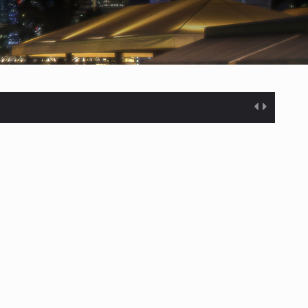
%…
s desarrollados— resultan insuficientes…