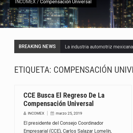
INCOMEX
/
Compensación Universal
BREAKING NEWS
La industria automotriz mexican
La inversión fija bruta en Méxic
ETIQUETA:
COMPENSACIÓN UNIV
El gobierno de Estados Unidos a
El Departamento de Agricultura
CCE Busca El Regreso De La
El derecho a la previsibilidad de 
Compensación Universal
INCOMEX
marzo 25, 2019
La industria manufacturera de e
El presidente del Consejo Coordinador
Las métricas tradicionales de lo
Empresarial (CCE), Carlos Salazar Lomelín,