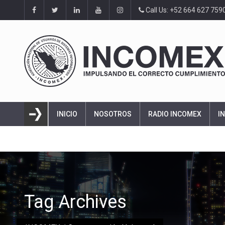
Call Us: +52 664 627 759
INICIO
NOSOTROS
RADIO INCOMEX
I
Tag Archives