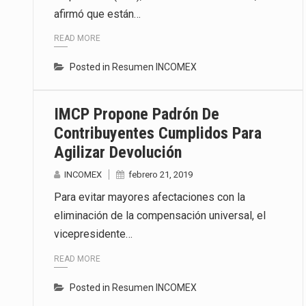
afirmó que están…
El superávit comercial de Méxic
READ MORE
El Tribunal Federal de Justicia 
Posted in
Resumen INCOMEX
Los créditos fiscales determina
IMCP Propone Padrón De
Contribuyentes Cumplidos Para
Agilizar Devolución
INCOMEX
febrero 21, 2019
Para evitar mayores afectaciones con la
eliminación de la compensación universal, el
vicepresidente…
READ MORE
Posted in
Resumen INCOMEX