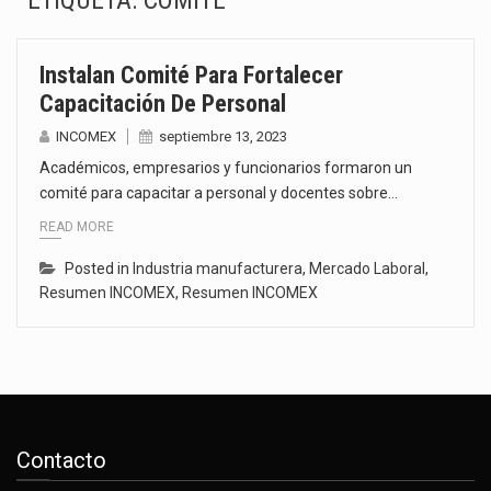
ETIQUETA:
COMITÉ
El gobierno de Estados Unidos anunciará un arancel del 15 % sobre los productos fabricados…
Instalan Comité Para Fortalecer
El Departamento de Agricultura de Estados Unidos (USDA) suspendió el 5 de agosto de 2026…
Capacitación De Personal
El derecho a la previsibilidad de los horarios de trabajo en turnos rotativos podría ser…
INCOMEX
septiembre 13, 2023
Académicos, empresarios y funcionarios formaron un
La industria manufacturera de exportación afiliada a Index en Nuevo León ha alcanzado hasta 10%…
comité para capacitar a personal y docentes sobre…
READ MORE
Las métricas tradicionales de los parques industriales —absorción, ocupación y metros cuadrados desarrollados— resultan insuficientes…
Posted in
Industria manufacturera
,
Mercado Laboral
,
El superávit comercial de México con Estados Unidos alcanzó 102,581 millones de dólares (mdd) en…
Resumen INCOMEX
,
Resumen INCOMEX
El Tribunal Federal de Justicia Administrativa (TFJA), a través de su Segunda Sala Regional en…
El Gobierno de Estados Unidos ha procesado la devolución de aproximadamente 100,000 millones de dólares…
Contacto