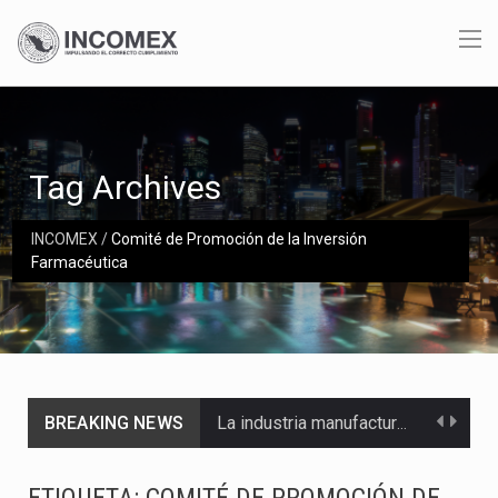
Tag Archives
INCOMEX
/
Comité de Promoción de la Inversión
Farmacéutica
BREAKING NEWS
La industria manufacturera de exportación afiliada a Index en Nuevo León ha alcanzado hasta 10%…
Las métricas tradicionales de los parques industriales —absorción, ocupación y metros cuadrados desarrollados— resultan insuficientes…