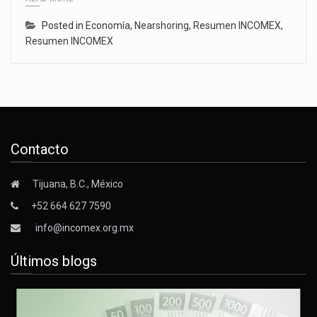
Posted in
Economía
,
Nearshoring
,
Resumen INCOMEX
,
Resumen INCOMEX
Contacto
Tijuana, B.C., México
+52 664 627 7590
info@incomex.org.mx
Últimos blogs